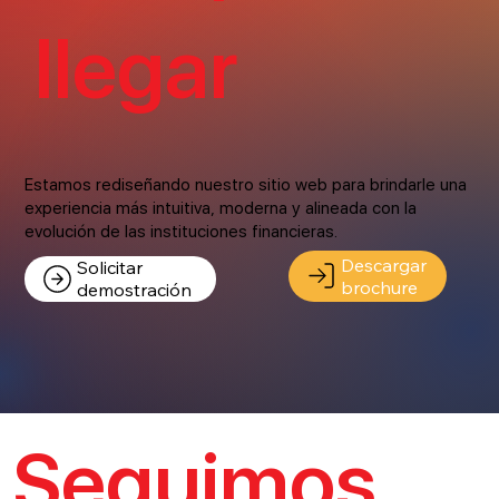
llegar
Estamos rediseñando nuestro sitio web para brindarle una
experiencia más intuitiva, moderna y alineada con la
evolución de las instituciones financieras.
Descargar
Solicitar
brochure
demostración
Seguimos